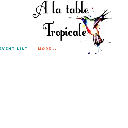
Event List
More...
t