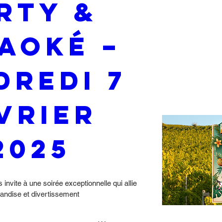
rty & 
aoké – 
redi 7 
vrier 
2025
 invite à une soirée exceptionnelle qui allie 
ndise et divertissement 