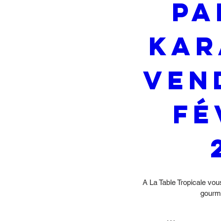
Pa
Kar
Vend
fé
A La Table Tropicale vous
gourma